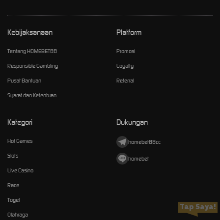
Kebijaksanaan
Platform
Tentang HOMEBET88
Promosi
Responsible Gambling
Loyalty
Pusat Bantuan
Referral
Syarat dan Ketentuan
Kategori
Dukungan
Hot Games
homebet88cc
Slots
homebet
Live Casino
Race
Togel
Tap Saya!
Olahraga