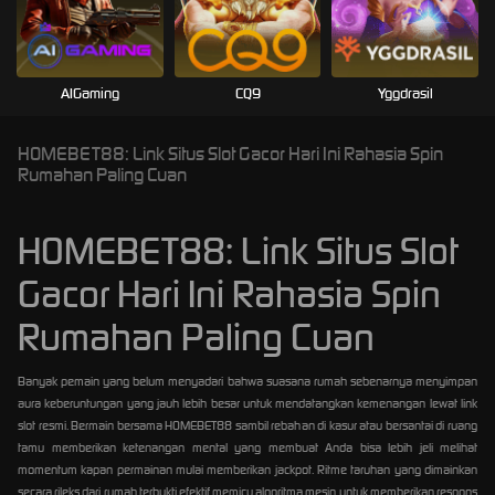
AIGaming
CQ9
Yggdrasil
HOMEBET88: Link Situs Slot Gacor Hari Ini Rahasia Spin
Rumahan Paling Cuan
HOMEBET88: Link Situs Slot
Gacor Hari Ini Rahasia Spin
Rumahan Paling Cuan
Banyak pemain yang belum menyadari bahwa suasana rumah sebenarnya menyimpan
aura keberuntungan yang jauh lebih besar untuk mendatangkan kemenangan lewat link
slot resmi. Bermain bersama HOMEBET88 sambil rebahan di kasur atau bersantai di ruang
tamu memberikan ketenangan mental yang membuat Anda bisa lebih jeli melihat
momentum kapan permainan mulai memberikan jackpot. Ritme taruhan yang dimainkan
secara rileks dari rumah terbukti efektif memicu algoritma mesin untuk memberikan respons