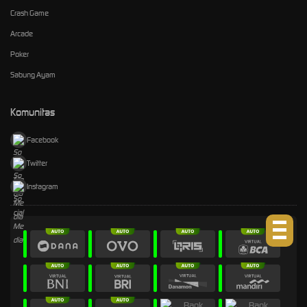
Crash Game
Arcade
Poker
Sabung Ayam
Komunitas
Facebook
Twitter
Instagram