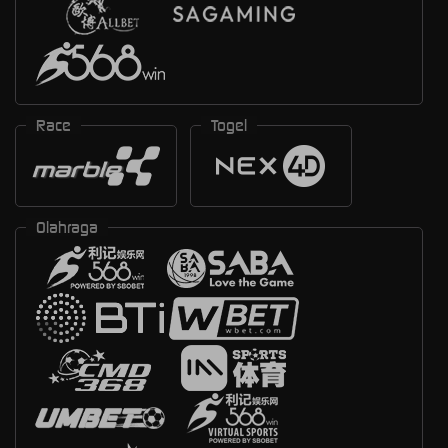
Race
Togel
Olahraga