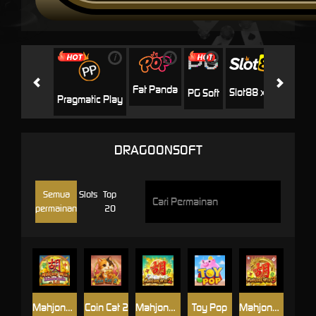
i
i
i
i
i
Facha
Fat Panda
Slot88 x PP
PG Soft
Pragmatic Play
DRAGOONSOFT
Semua
Slots
Top
permainan
20
Mahjong Win
Coin Cat 2
Mahjong Win 2
Toy Pop
Mahjong Win 3