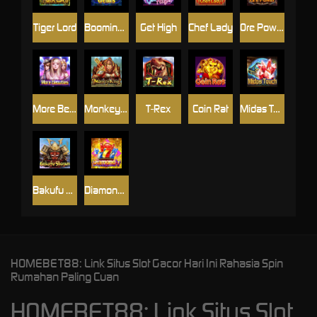
Tiger Lord
Booming Gems
Get High
Chef Lady
Ore Power
More Beauties
Monkey King
T-Rex
Coin Rat
Midas Touch
Bakufu Shogun
Diamond 7
HOMEBET88: Link Situs Slot Gacor Hari Ini Rahasia Spin
Rumahan Paling Cuan
HOMEBET88: Link Situs Slot