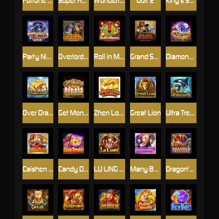
Fortune Twins
Super Hoo Hey How
Wonderful Christmas
Golf 2
King's Sword
Party Night
Overlord & Concubine
Roll in Money
Grand Sheriff
Diamond Mogul
Over Dragon's Gate
Get Money
Zhen Long Ju Bao
Great Lion
Ultra Treasure
Caishen Coming
Candy Dynasty
LU LING QI
Many Beauties
Dragon's Treasure