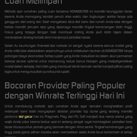
Cuan Melimpah
Metode spin rumahan paling cuan bersama HOMEBET88 ini memiliki keunggulan besar
karena Anda memegang kendali penuh atas waktu dan lingkungan sekitar tanpa ada
gangguan dari orang lain. Saat mengakses situs slot kami dari rumah Anda bisa dengan
bebas memilih jam-jam sepi yang dipercaya memiliki tingkat kemenangan lebih tinggi.
Fokus yang terjaga dengan baik membuat insting Anda jauh lebih tajam dalam
menerapkan strategi terbaik demi menjemput perkalian besar.
Selain itu keuntungan finansial dari metode ini sangat nyata karena semua modal yang
Anda miliki bisa dialokasikan sepenuhnya untuk melakukan taruhan di HOMEBET88 tanpa
potongan biaya akomodasi. Setiap rupiah yang Anda masukkan ke dalam akun permainan
bekerja secara optimal untuk memancing keluar bonus freespin yang melipatgandakan
modal dalam sekejap. Hal inilah yang membuat teknik bermain santai menjadi pilihan paling
logis untuk mengumpulkan pundi-pundi rupiah.
Bocoran Provider Paling Populer
dengan Winrate Tertinggi Hari Ini
Untuk mendukung metode spin rumahan Anda agar semakin menghasilkan profit
melimpah kami telah menyiapkan deretan provider top dunia yang sedang memiliki
performa
slot gacor
hari ini. Pragmatic Play dan PG Soft menjadi dua nama utama yang
wajib Anda coba karena kedua opsi ini sedang sangat royal membagikan perkalian bom
besar khusus untuk pemain yang bermain dengan ritme santai. Tingkat kemenangan yang
tinggi pada game pilihan mereka akan memastikan saldo Anda terus bertambah di setiap