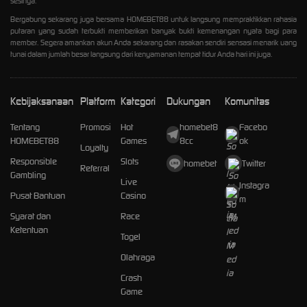
sesinya.
Bergabung sekarang juga bersama HOMEBET88 untuk langsung mempraktikkan rahasia
putaran yang sudah terbukti memberikan banyak bukti kemenangan nyata bagi para
member. Segera amankan akun Anda sekarang dan rasakan sendiri sensasi menarik uang
tunai dalam jumlah besar langsung dari kenyamanan tempat tidur Anda hari ini juga.
Kebijaksanaan
Platform
Kategori
Dukungan
Komunitas
Tentang
Promosi
Hot
homebet8
Facebo
HOMEBET88
Games
8cc
ok
Loyalty
Responsible
Slots
homebet
Twitter
Referral
Gambling
Live
Instagra
Pusat Bantuan
Casino
m
Syarat dan
Race
Ketentuan
Togel
Olahraga
Crash
Game