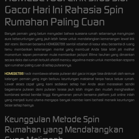
Gacor Hari Ini Rahasia Spin
Rumahan Paling Cuan
Banyak pemain yang belum menyadari bahwa suasana rumah sebenarnya menyimpan
aura keberuntungan yang jauh lebih besar untuk mendatangkan kemenangan lewat link
slot resmi. Bermain bersama HOMEBET88 sambil rebahan di kasur atau bersantai di ruang
tamu memberikan ketenangan mental yang membuat Anda bisa lebih jeli melihat
momentum kapan permainan mulai memberikan jackpot. Ritme taruhan yang dimainkan
secara rileks dari rumah terbukti efektif memicu algoritma mesin untuk memberikan respons
spin rumahan paling cuan di setiap putarannya.
HOMEBET88
hadir membawa rahasia putaran slot gacor ini agar bisa dinikmati oleh semua
kalangan pemain yang ingin berburu keuntungan maksimal tanpa harus keluar rumah.
Lewat akses cepat yang kami sediakan setiap hari Anda akan merasakan sendiri
bagaimana putaran demi putaran terasa jauh lebih ringan dan mudah menghasilkan
kombinasi simbol bernilai tinggi. Kenyamanan penuh bersama platform judi online inilah
yang menjadi kunci utama mengapa banyak member kami berhasil menarik keuntungan
besar setiap harinya.
Keunggulan Metode Spin
Rumahan yang Mendatangkan