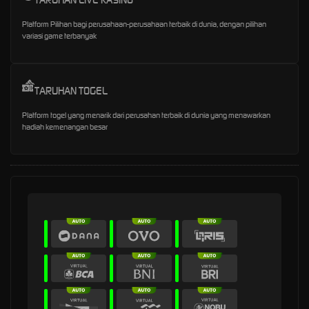
Platform Pilihan bagi perusahaan-perusahaan terbaik di dunia, dengan pilihan
variasi game terbanyak
TARUHAN TOGEL
Platform togel yang menarik dari perusahan terbaik di dunia yang menawarkan
hadiah kemenangan besar