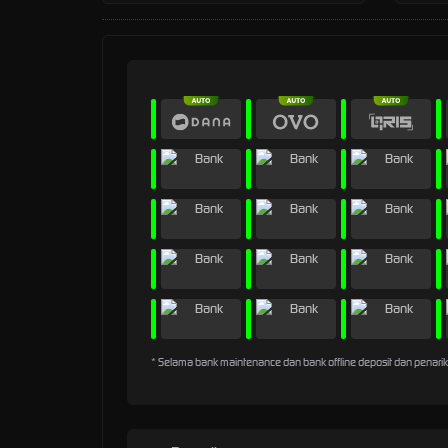
* Selama bank maintenance dan bank offline deposit dan penarik