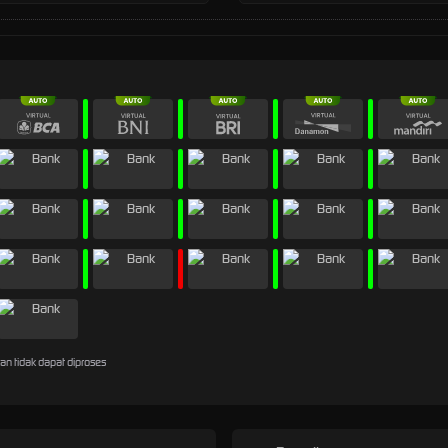
an tidak dapat diproses