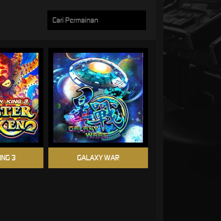
ING 3
GALAXY WAR