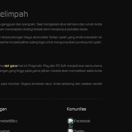
elimpah
angguan dari orang lain. Saat mengakses situs slot kami dari rumah Anda
lam menerapkan strategi terbaik demi menjemput perkalian besar.
88 tanpa potongan biaya akomodasi. Setiap rupiah yang Anda masukkan ke
ntai menjadi pilihan paling logis untuk mengumpulkan pundi-pundi rupiah.
orma
slot gacor
hari ini. Pragmatic Play dan PG Soft menjadi dua nama utama
nangan yang tinggi pada game pilihan mereka akan memastikan saldo Anda
 para member. Segera amankan akun Anda sekarang dan rasakan sendiri
gan
Komunitas
mebet88cc
Facebook
mebet
Twitter