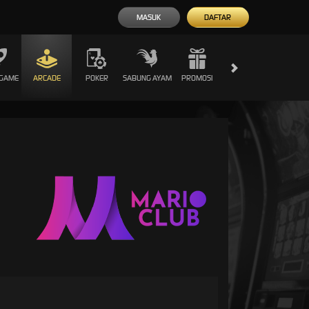
MASUK
DAFTAR
 GAME
ARCADE
POKER
SABUNG AYAM
PROMOSI