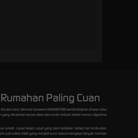
in Rumahan Paling Cuan
k slot resmi. Bermain bersama HOMEBET88 sambil rebahan di kasur atau
ng dimainkan secara rileks dari rumah terbukti efektif memicu algoritma
uar rumah. Lewat akses cepat yang kami sediakan setiap hari Anda akan
form judi online inilah yang menjadi kunci utama mengapa banyak member