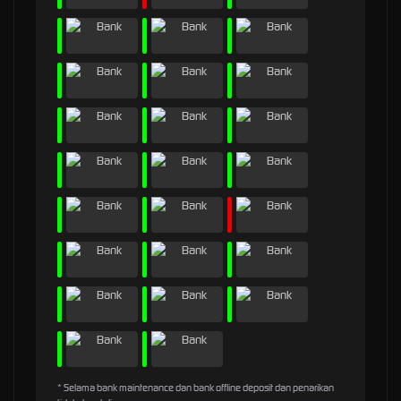
* Selama bank maintenance dan bank offline deposit dan penarikan