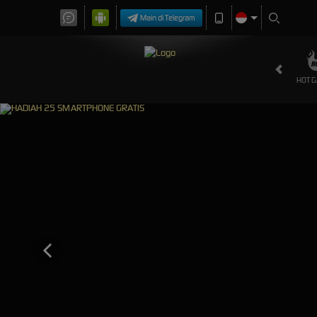
Main di Telegram
HOT 