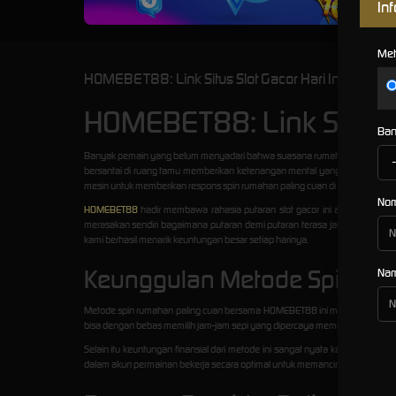
In
Met
HOMEBET88: Link Situs Slot Gacor Hari Ini Rahasi
HOMEBET88: Link Situs S
Ban
Banyak pemain yang belum menyadari bahwa suasana rumah sebenarnya men
bersantai di ruang tamu memberikan ketenangan mental yang membuat Anda b
mesin untuk memberikan respons spin rumahan paling cuan di setiap putara
Nom
HOMEBET88
hadir membawa rahasia putaran slot gacor ini agar bisa din
merasakan sendiri bagaimana putaran demi putaran terasa jauh lebih ring
kami berhasil menarik keuntungan besar setiap harinya.
Keunggulan Metode Spin R
Nam
Metode spin rumahan paling cuan bersama HOMEBET88 ini memiliki keunggul
bisa dengan bebas memilih jam-jam sepi yang dipercaya memiliki tingkat kem
Selain itu keuntungan finansial dari metode ini sangat nyata karena sem
dalam akun permainan bekerja secara optimal untuk memancing keluar bonus 