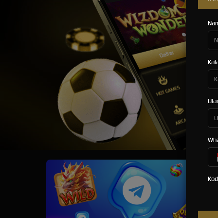
an****5
IDR
3,864,200.00
Na
Sweet Bonanza Super Scatter
ad****i
IDR
3,782,500.00
Mahjong Wins 3 – Black
Kat
Scatter
ar****3
IDR
3,640,000.00
Ula
Sweet Bonanza 1000
si****1
IDR
3,419,870.00
Gates of Olympus Super
Wha
Scatter
ar****3
IDR
3,025,350.00
Kod
Sweet Bonanza 1000