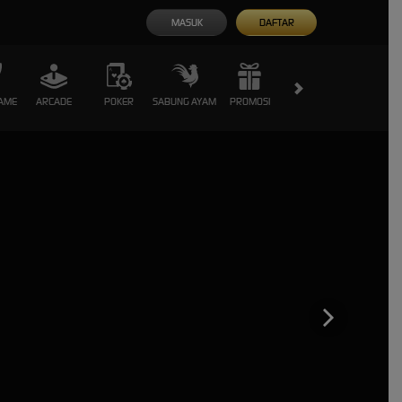
MASUK
DAFTAR
GAME
ARCADE
POKER
SABUNG AYAM
PROMOSI