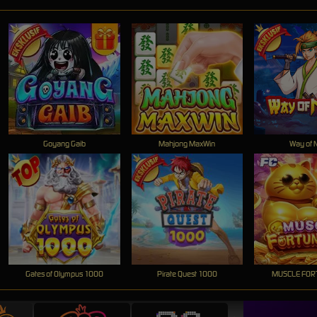
Goyang Gaib
Mahjong MaxWin
Way of N
Gates of Olympus 1000
Pirate Quest 1000
MUSCLE FOR