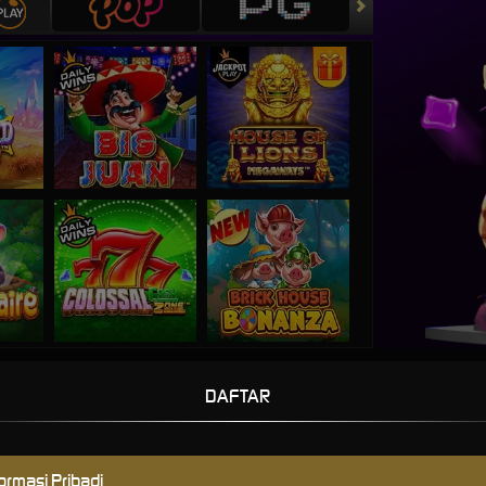
DAFTAR
UNDUH APLIK
ormasi Pribadi