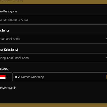
HOMEBET88 
Nikmati berbagai pe
ma Pengguna
HOMEB
App
a Sandi
Panduan in
Pindai kode QR
untuk Unduh
ngi Kata Sandi
Android APK
tsApp
+62
e Referral