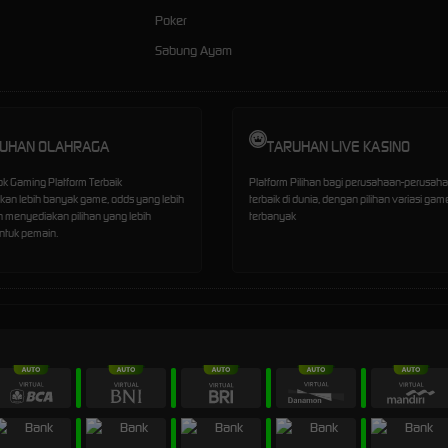
Poker
Sabung Ayam
UHAN OLAHRAGA
TARUHAN LIVE KASINO
k Gaming Platform Terbaik
Platform Pilihan bagi perusahaan-perusah
an lebih banyak game, odds yang lebih
terbaik di dunia, dengan pilihan variasi gam
an menyediakan pilihan yang lebih
terbanyak
ntuk pemain.