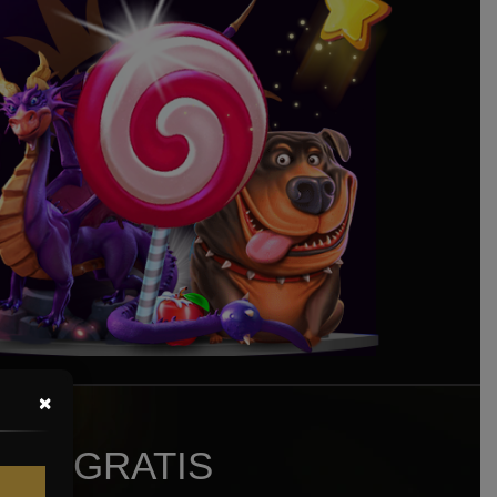
×
ASI GRATIS